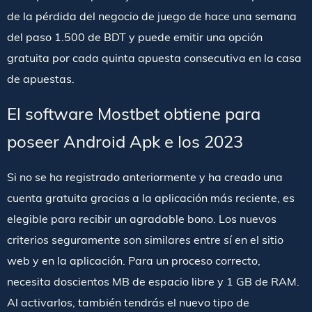
de la pérdida del negocio de juego de hace una semana
del paso 1.500 de BDT y puede emitir una opción
gratuita por cada quinta apuesta consecutiva en la casa
de apuestas.
El software Mostbet obtiene para
poseer Android Apk e Ios 2023
Si no se ha registrado anteriormente y ha creado una
cuenta gratuita gracias a la aplicación más reciente, es
elegible para recibir un agradable bono. Los nuevos
criterios seguramente son similares entre sí en el sitio
web y en la aplicación. Para un proceso correcto,
necesita doscientos MB de espacio libre y 1 GB de RAM.
Al activarlos, también tendrás el nuevo tipo de