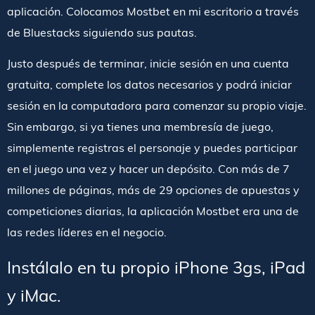
aplicación. Colocamos Mostbet en mi escritorio a través
de Bluestacks siguiendo sus pautas.
Justo después de terminar, inicie sesión en una cuenta
gratuita, complete los datos necesarios y podrá iniciar
sesión en la computadora para comenzar su propio viaje.
Sin embargo, si ya tienes una membresía de juego,
simplemente registras el personaje y puedes participar
en el juego una vez y hacer un depósito. Con más de 7
millones de páginas, más de 29 opciones de apuestas y
competiciones diarias, la aplicación Mostbet era una de
las redes líderes en el negocio.
Instálalo en tu propio iPhone 3gs, iPad
y iMac.