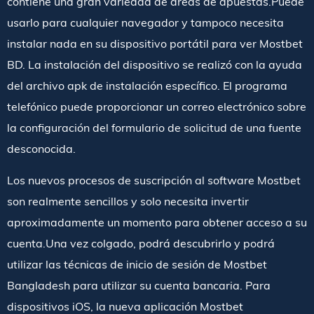
contiene una gran variedad de áreas de apuestas.Puede
usarlo para cualquier navegador y tampoco necesita
instalar nada en su dispositivo portátil para ver Mostbet
BD. La instalación del dispositivo se realizó con la ayuda
del archivo apk de instalación específico. El programa
telefónico puede proporcionar un correo electrónico sobre
la configuración del formulario de solicitud de una fuente
desconocida.
Los nuevos procesos de suscripción al software Mostbet
son realmente sencillos y solo necesita invertir
aproximadamente un momento para obtener acceso a su
cuenta.Una vez colgado, podrá descubrirlo y podrá
utilizar las técnicas de inicio de sesión de Mostbet
Bangladesh para utilizar su cuenta bancaria. Para
dispositivos iOS, la nueva aplicación Mostbet