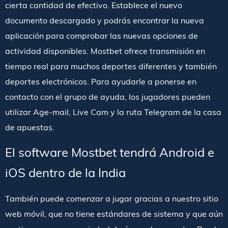
cierta cantidad de efectivo. Establece el nuevo
documento descargado y podrás encontrar la nueva
aplicación para comprobar las nuevas opciones de
actividad disponibles. Mostbet ofrece transmisión en
tiempo real para muchos deportes diferentes y también
deportes electrónicos. Para ayudarle a ponerse en
contacto con el grupo de ayuda, los jugadores pueden
utilizar Age-mail, Live Cam y la ruta Telegram de la casa
de apuestas.
El software Mostbet tendrá Android e
iOS dentro de la India
También puede comenzar a jugar gracias a nuestro sitio
web móvil, que no tiene estándares de sistema y que aún