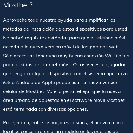
Mostbet?
Aproveche toda nuestra ayuda para simplificar los
métodos de instalación de estos dispositivos para usted.
No habrá requisitos estándar para que el teléfono móvil
acceda a la nueva versión móvil de las páginas web.
Sólo necesitas tener una muy buena conexión Wi-Fi o tus
propios sitios de internet móvil. Otras veces, un jugador
que tenga cualquier dispositivo con el sistema operativo
iOS o Android de Apple puede usar la nueva versión
celular de Mostbet. Vale la pena reflejar que la nueva
área urbana de apuestas en el software móvil Mostbet
está terminada con diversas opciones.
Por ejemplo, entre los mejores casinos, el nuevo casino
local se concentra en gran medida en los puertos de