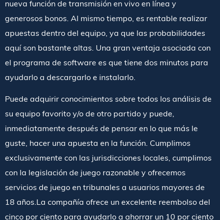
nueva función de transmisión en vivo en línea y
generosos bonos. Al mismo tiempo, es rentable realizar
apuestas dentro del equipo, ya que las probabilidades
aquí son bastante altas. Una gran ventaja asociada con
el programa de software es que tiene dos minutos para
ayudarlo a descargarlo e instalarlo.
Puede adquirir conocimientos sobre todos los análisis de
su equipo favorito y/o de otro partido y puede,
inmediatamente después de pensar en lo que más le
guste, hacer una apuesta en la función. Cumplimos
exclusivamente con las jurisdicciones locales, cumplimos
con la legislación de juego razonable y ofrecemos
servicios de juego en tribunales a usuarios mayores de
18 años.La compañía ofrece un excelente reembolso del
cinco por ciento para ayudarlo a ahorrar un 10 por ciento