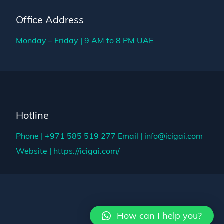
Office Address
Monday – Friday | 9 AM to 8 PM UAE
Hotline
Phone | +971 585 519 277
Email | info@icigai.com
Website | https://icigai.com/
How can I help you?