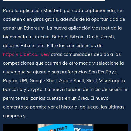
Para la aplicación Mostbet, por cada criptomoneda, se
obtienen cien giros gratis, además de la oportunidad de
ganar un Ethereum. La nueva aplicación Mostbet da la
bienvenida a Litecoin, Bubble, Bitcoin, Dash, Zcash,
dólares Bitcoin, etc.
Filtre las coincidencias de
https://iplbet.co.in/es/
otras comunidades debido a las
competiciones que ocurren de otro modo y seleccione la
nueva que se ajuste a sus preferencias.Son EcoPayz,
Paytm, UPI, Google Shell, Apple Shell, Skrill, Visa/tarjeta
bancaria y Crypto. La nueva función de inicio de sesión le
permite realizar las cuentas en un área. El nuevo
elemento te permite ver el historial de juego, las últimas
compras y.