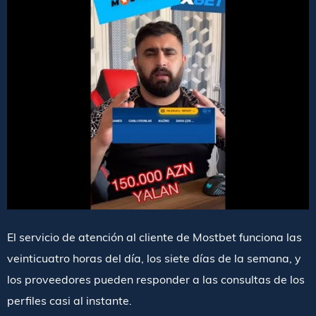
El servicio de atención al cliente de Mostbet funciona las
veinticuatro horas del día, los siete días de la semana, y
los proveedores pueden responder a las consultas de los
perfiles casi al instante.