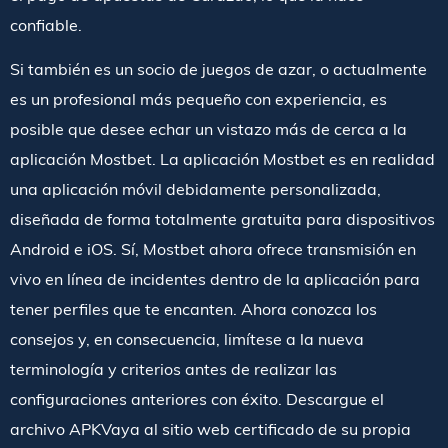
confiable.
Si también es un socio de juegos de azar, o actualmente
es un profesional más pequeño con experiencia, es
posible que desee echar un vistazo más de cerca a la
aplicación Mostbet. La aplicación Mostbet es en realidad
una aplicación móvil debidamente personalizada,
diseñada de forma totalmente gratuita para dispositivos
Android e iOS. Sí, Mostbet ahora ofrece transmisión en
vivo en línea de incidentes dentro de la aplicación para
tener perfiles que te encanten. Ahora conozca los
consejos y, en consecuencia, limítese a la nueva
terminología y criterios antes de realizar las
configuraciones anteriores con éxito. Descargue el
archivo APKVaya al sitio web certificado de su propia