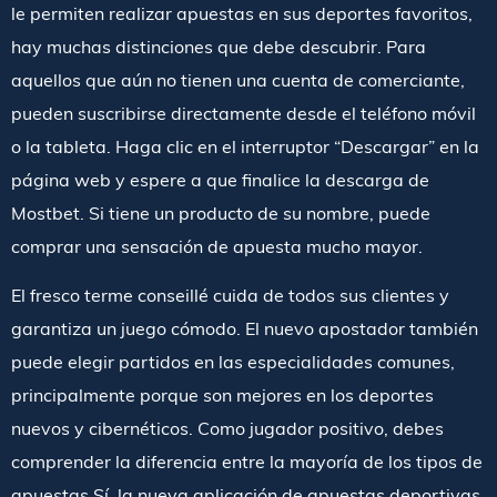
le permiten realizar apuestas en sus deportes favoritos,
hay muchas distinciones que debe descubrir. Para
aquellos que aún no tienen una cuenta de comerciante,
pueden suscribirse directamente desde el teléfono móvil
o la tableta. Haga clic en el interruptor “Descargar” en la
página web y espere a que finalice la descarga de
Mostbet. Si tiene un producto de su nombre, puede
comprar una sensación de apuesta mucho mayor.
El fresco terme conseillé cuida de todos sus clientes y
garantiza un juego cómodo. El nuevo apostador también
puede elegir partidos en las especialidades comunes,
principalmente porque son mejores en los deportes
nuevos y cibernéticos. Como jugador positivo, debes
comprender la diferencia entre la mayoría de los tipos de
apuestas.Sí, la nueva aplicación de apuestas deportivas