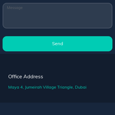
Send
Office Address
Maya 4, Jumeirah Village Triangle, Dubai