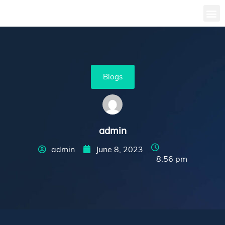
Blogs
admin
admin
June 8, 2023
8:56 pm